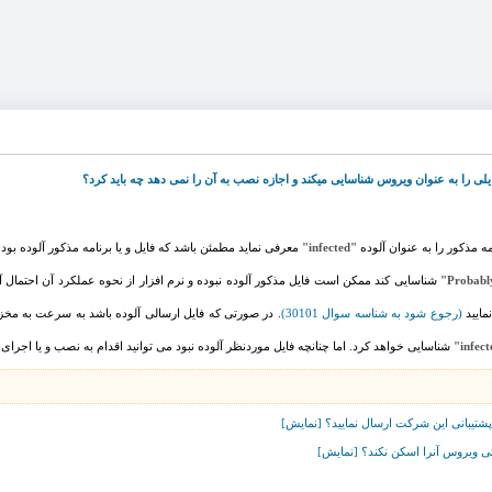
امه مذکور را به عنوان آلوده
"infected"
معرفی نماید مطمئن باشد که فایل و یا برنامه مذکور آلوده بود
شناسایی کند ممکن است فایل مذکور آلوده نبوده و نرم افزار از نحوه عملکرد آن احتمال 
مایید
(رجوع شود به شناسه سوال 30101)
. در صورتی که فایل ارسالی آلوده باشد به سرعت به مخ
شناسایی خواهد کرد. اما چنانچه فایل موردنظر آلوده نبود می توانید اقدام به نصب و یا اجرای آ
پشتیبانی این شرکت ارسال نمایید؟ [نمایش]
تی ویروس آنرا اسکن نکند؟ [نمایش]