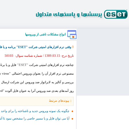
انواع مشکلات ناشی از ویروسها
◊
وقتی نرم افزارهای امنیتی شرکت "ESET" برنامه و یا فایلی را به عنوان ویروس شناسایی میکند و اجازه نصب به آن را نمی دهد چه باید کرد؟
تاریخ درج: 1389.03.15 / شماره شناسه سوال: 50103
چنانچه نرم افزارهای امنیتی شرکت
"ESET"
فایل و یا برن
مصنوعی نرم افزار آن را بعنوان ویروس احتمالی
"Probably virus"
بررسی و آنالیز به لابراتوار ضد ویروس این شرکت ارسال ن
روز آمدهای بعدی ضد ویروس آنرا به عنوان فایل آلوده
"infected"
:: پیوندهای مرتبط
چگونه یک نمونه ویروس جدید و ناشناخته را برای واحد 
آیا می توان فایل و یا مسیر خاصی را مشخص نمود تا آن