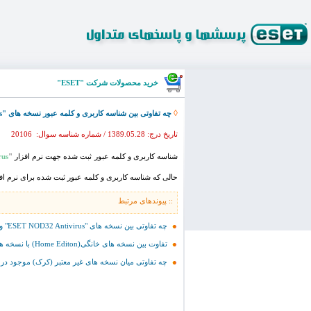
خرید محصولات شرکت "ESET"
◊
چه تفاوتی بین شناسه کاربری و کلمه عبور نسخه های "ESET NOD32 Antivirus" با شناسه کاربری و کلمه عبور "ESET Smart Security" وجود دارد؟
تاریخ درج: 1389.05.28 / شماره شناسه سوال: 20106
شناسه کاربری و کلمه عبور ثبت شده جهت نرم افزار
"ESET
us"
حالی که شناسه کاربری و کلمه عبور ثبت شده برای نرم ا
:: پیوندهای مرتبط
چه تفاوتی بین نسخه های "ESET NOD32 Antivirus" و "ESET Smart Security" وجود دارد؟ [نمایش]
تفاوت بین نسخه های خانگی(Home Editon) با نسخه های شبکه ای (Business Edition) نرم افزارهای امنیتی شرکت "ESET" در چیست؟ [نمایش]
چه تفاوتی میان نسخه های غیر معتبر (کرک) موجود در بازار و نسخه های تجاری نرم افزارهای شرکت "ESET" 