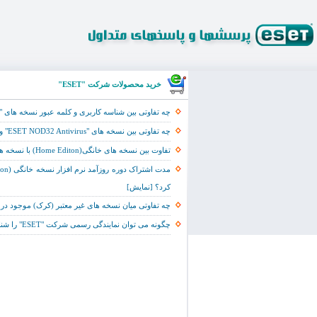
خرید محصولات شرکت "ESET"
چه تفاوتی بین شناسه کاربری و کلمه عبور نسخه های "ESET NOD32 Antivirus" با شناسه کاربری و کلمه عبور "ESET Smart Security" وجود دارد؟ [نمایش]
چه تفاوتی بین نسخه های "ESET NOD32 Antivirus" و "ESET Smart Security" وجود دارد؟ [نمایش]
تفاوت بین نسخه های خانگی(Home Editon) با نسخه های شبکه ای (Business Edition) نرم افزارهای امنیتی شرکت "ESET" در چیست؟ [نمایش]
کرد؟ [نمایش]
چه تفاوتی میان نسخه های غیر معتبر (کرک) موجود در بازار و نسخه های تجاری نرم افزارهای شرکت "ESET" 
چگونه می توان نمایندگی رسمی شرکت "ESET" را شناسایی کرد و چرا نام ایران و نمایندگی آن شرکت در ایران در فهرست نمایندگان شرکت "ESET" وجود ندارد؟